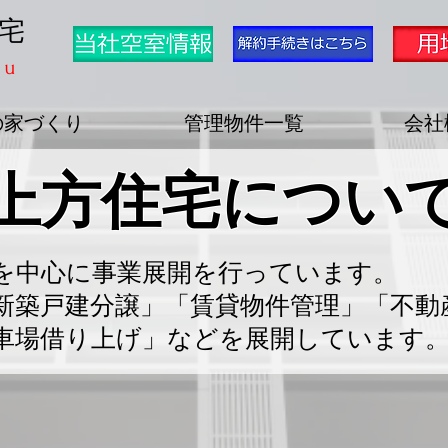
住宅
ku
の家づくり
管理物件一覧
会社
上方住宅につい
を中心に事業展開を行っています。
新築戸建分譲」「賃貸物件管理」「不動
車場借り上げ」などを展開しています