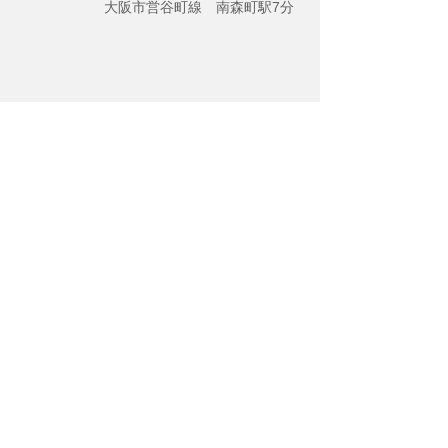
大阪市営谷町線 南森町駅7分
< Back to Page >
株式会社 上方住宅
大阪市北区菅原町11-10 オーキッド中之島ビル8階
ＴＥＬ：06-6367-0056
ＦＡＸ：06-6367-0057