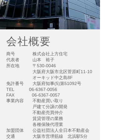
会社概要
商号 株式会社上方住宅
代表者 山本 裕子
所在地 〒530-0046
大阪府大阪市北区菅原町11-10
オーキッド中之島8F
免許番号 大阪府知事(5)第51092号
TEL
06-6367-0056
FAX
06-6367-0057
事業内容 不動産買い取り
戸建て分譲の開発
不動産売買仲介
賃貸管理の業務
各種保険代理業
加盟団体 公益社団法人全日本不動産会
交通 大阪市営堺筋線 北浜駅5分