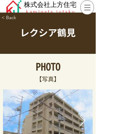
​株式会社上方住宅
kamigata jutaku
< Back
レクシア鶴見
PHOTO​
​【写真】