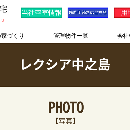
住宅
ku
の家づくり
管理物件一覧
会社
レクシア中之島
PHOTO​
​【写真】