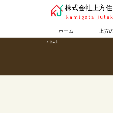
​株式会社上方
kamigata juta
ホーム
上方
< Back