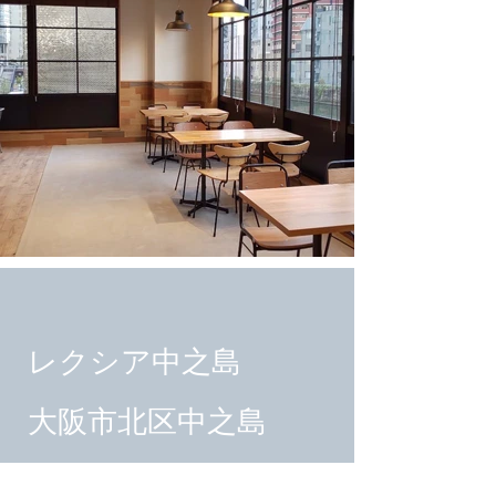
レクシア中之島
​大阪市北区中之島
3丁目
​1-2