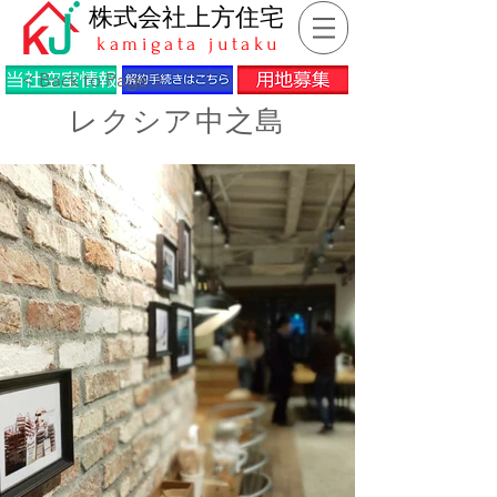
​株式会社上方住宅
kamigata jutaku
< Back to Page >
レクシア中之島